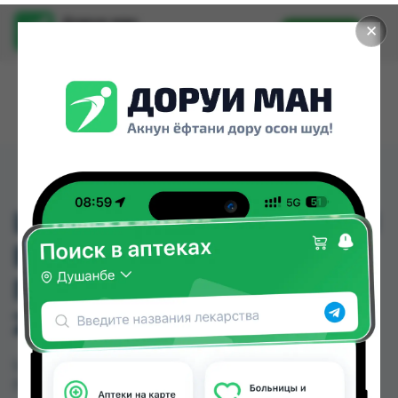
Доруи ман
✕
Установить
Найти лекарства стало еще легче.
LIKATO МИЦЕЛЛЯРНАЯ
ВОДА С
ГИАЛУРОНОВОЙ К-ОЙ
250МЛ
LIKATO МИЦЕЛЛЯРНАЯ ВОДА С
ГИАЛУРОНОВОЙ К-ОЙ 250МЛ можно купить