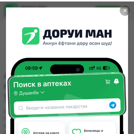
Доруи ман
✕
Установить
Найти лекарства стало еще легче.
ANTIGRAFFITI 600МЛ
СРЕДСТВО ДЛЯ
УДАЛЕНИЯ ПЯТЕН
ANTIGRAFFITI 600МЛ СРЕДСТВО ДЛЯ
УДАЛЕНИЯ ПЯТЕН можно купить или заказать в
аптеках, Нишон №1 по цене от 70.00 TJS в
Душанбе и других городах Таджикистана