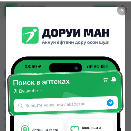
Доруи ман
✕
Установить
Найти лекарства стало еще легче.
L-КАРНИТИН КАПС
№20
L-КАРНИТИН КАПС №20 можно купить или
заказать в аптеках, Ватан №1, Дорухона
Бародарон, КВД Дорухона, Нишон №1, Нишон
№3, Руми по цене от 45.00 TJS до 370.00 TJS в
Душанбе и других городах Таджикистана