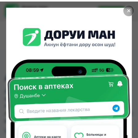
Доруи ман
✕
Установить
Найти лекарства стало еще легче.
АНТИПОЛИЦАЙ
АНТИПОЛИЦАЙ можно купить или заказать в
аптеках, Абубакри Карим, АЗИЗ ВАКО , Алишер-
К, Аптека + 24/7, Аптека Алфавит, Аптека Вита,
Аптека Нур (Nur) по цене от 4.40 TJS до 65.00 TJS
в Душанбе и других городах Таджикистана
Цена: от
4.40 TJS