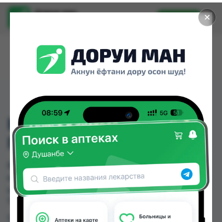
Доруи ман
✕
Установить
Найти лекарства стало еще легче.
ВЛАЖНЫЕ НОСОВЫИ
ПЛАТОЧКИ 10ШТ
ВЛАЖНЫЕ НОСОВЫИ ПЛАТОЧКИ 10ШТ можно
купить или заказать в аптеках, Нишон №2 по
цене от 3.00 TJS в Душанбе и других городах
Таджикистана
Цена: от
3.00 TJS