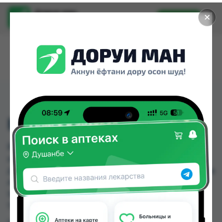
Доруи ман
✕
Установить
Найти лекарства стало еще легче.
ВИТАМИН Е ФЛ. 20МЛ.
ВИТАМИН Е ФЛ. 20МЛ. можно купить или
заказать в аптеках, Саховати Истаравшан, GS
Дорухона, Авиценна, Амирӣ, Аптека + 24/7, Аптека
АХРОМ, Аптека Вита по цене от 1.70 TJS до
184.00 TJS в Душанбе и других городах
Таджикистана