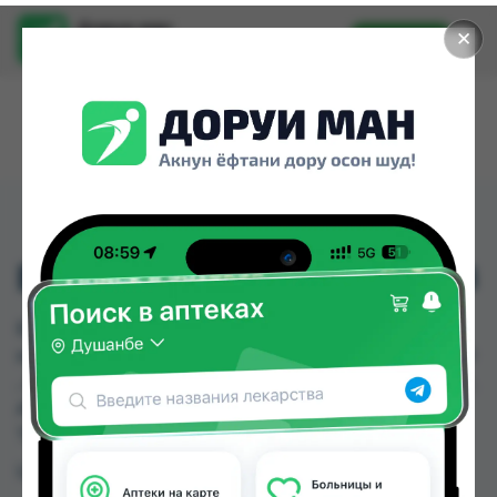
Доруи ман
✕
Установить
Найти лекарства стало еще легче.
БИЛТРИС ТБ 600МГ №8
БИЛТРИС ТБ 600МГ №8 можно купить или
заказать в аптеках, Абубакри Карим, АЗИЗ ВАКО
, Алишер-К, Амирӣ, Аптека + 24/7, Аптека Алфавит,
Аптека Нур (Nur) по цене от 79.20 TJS до 103.50
TJS в Душанбе и других городах Таджикистана
Цена: от
79.20 TJS