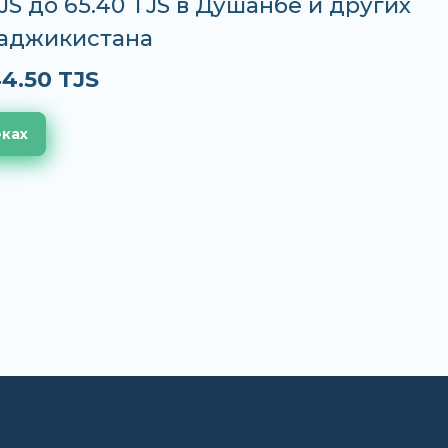
TJS до 65.40 TJS в Душанбе и других
Таджикистана
4.50 TJS
еках