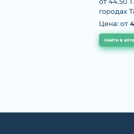
от 44.50 
городах 
Цена: от
4
Найти в апт