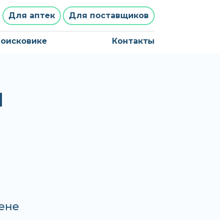
Для аптек
Для поставщиков
поисковике
Контакты
И
ене