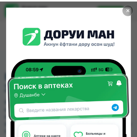
Доруи ман
✕
Установить
Найти лекарства стало еще легче.
ВИТ А (РЕТ.АЦ) КАПС.
33000МЕ №10
ВИТ А (РЕТ.АЦ) КАПС. 33000МЕ №10 можно
купить или заказать в аптеках, Саховати
Истаравшан, Абубакри Карим, Авиценна, АЗИЗ
ВАКО , Алишер-К, Амирӣ, Аптека + 24/7 по цене от
9.90 TJS до 78.00 TJS в Душанбе и других