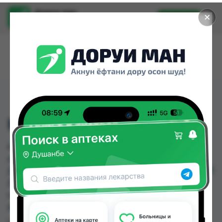
Доруи ман
✕
Установить
Найти лекарства стало еще легче.
KNEE SUPPORT 8007
KNEE SUPPORT 8007 можно купить или
заказать в аптеках, Авиценна, Аптека Нур (Nur),
Дору Фарм №20, Дору Фарм №6, Дору фарм №7,
Дорухонаи Мадад (Буратино), Дусти Фарма по
цене от 10.00 TJS до 50.00 TJS в Душанбе и
других городах Таджикистана