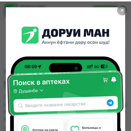
Доруи ман
✕
Установить
Найти лекарства стало еще легче.
THUMB SUPPORT WT
SPLINT 7009
THUMB SUPPORT WT SPLINT 7009 можно
купить или заказать в аптеках, Нишон №1, Нишон
№2, Нишон №3 по цене от 56.00 TJS до 59.00 TJS
в Душанбе и других городах Таджикистана
Цена: от
56.00 TJS