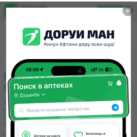
Доруи ман
✕
Установить
Найти лекарства стало еще легче.
DARSO LUMBER
SUPPORT 2009
DARSO LUMBER SUPPORT 2009 можно купить
или заказать в аптеках, Нишон №1, Нишон №2,
Нишон №3 по цене от 319.00 TJS до 319.00 TJS в
Душанбе и других городах Таджикистана
Цена: от
319.00 TJS