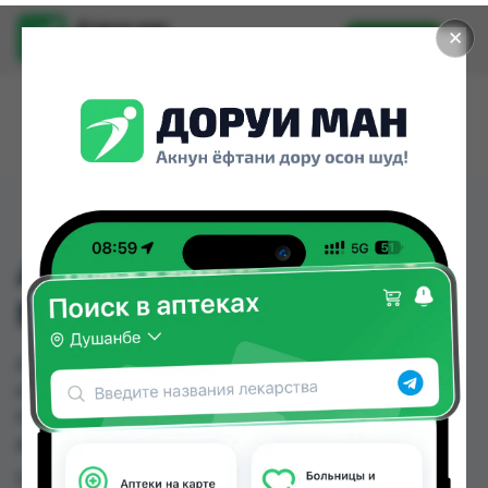
Доруи ман
✕
Установить
Найти лекарства стало еще легче.
АНТИ МИГРЕН 100МГ
№3
АНТИ МИГРЕН 100МГ №3 можно купить или
заказать в аптеках, Мадад Фарм 156, Нишон №2
по цене от 46.00 TJS до 64.00 TJS в Душанбе и
других городах Таджикистана
Цена: от
46.00 TJS