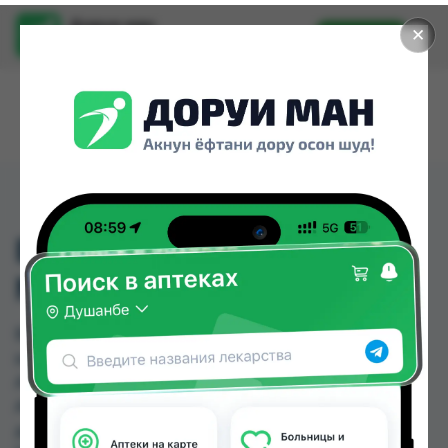
Доруи ман
✕
Установить
Найти лекарства стало еще легче.
ВАНКОМИЦИН ФЛ 1Г
№1
ВАНКОМИЦИН ФЛ 1Г №1 можно купить или
заказать в аптеках, Абубакри Карим, Авиценна,
АЗИЗ ВАКО , Алишер-К, Аптека + 24/7, Аптека
Алфавит, Аптека Нур (Nur) по цене от 28.00 TJS
до 47.00 TJS в Душанбе и других городах