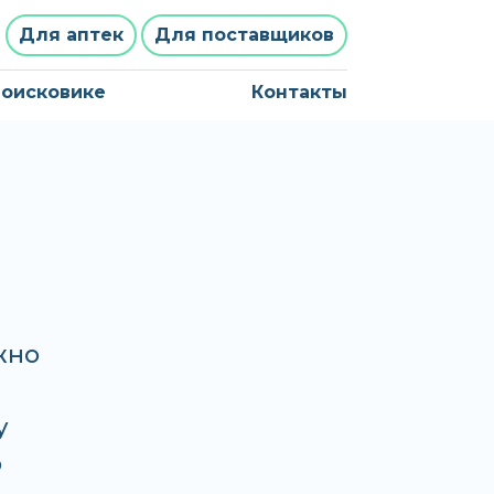
Для аптек
Для поставщиков
поисковике
Контакты
жно
у
о