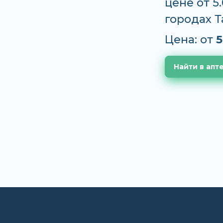
цене от 5
городах 
Цена: от
5
Найти в апт