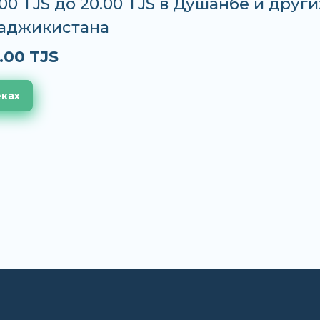
.00 TJS до 20.00 TJS в Душанбе и други
Таджикистана
.00 TJS
еках