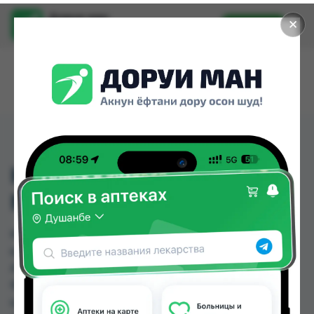
Доруи ман
✕
Установить
Найти лекарства стало еще легче.
КОЛГЕЙТ ЗУБ.П.
МАКСФРГОЛУБ 50МЛ
КОЛГЕЙТ ЗУБ.П. МАКСФРГОЛУБ 50МЛ можно
купить или заказать в аптеках, Аслфарм №1,
Аслфарм №3, Аслфарм №4, Аслфарм №6, Дору
Фарм №2, Дору Фарм №20, Дору Фарм №6 по
цене от 8.00 TJS до 23.00 TJS в Душанбе и