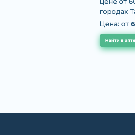
цене от 6
городах 
Цена: от
6
Найти в апт