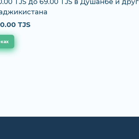
0.00 TJS до 69.00 TJS в Душанбе и дру
Таджикистана
0.00 TJS
еках