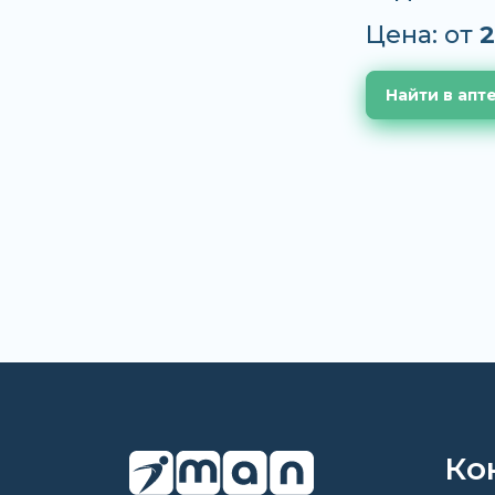
Цена: от
2
Найти в апт
Ко