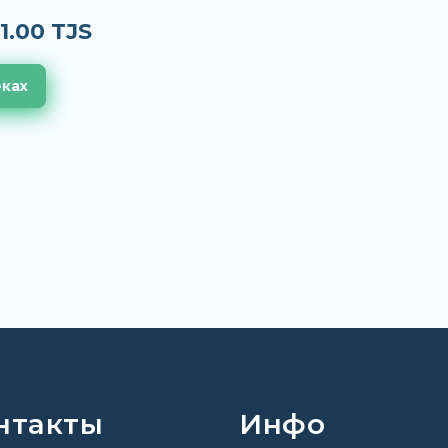
1.00 TJS
еках
нтакты
Инфо