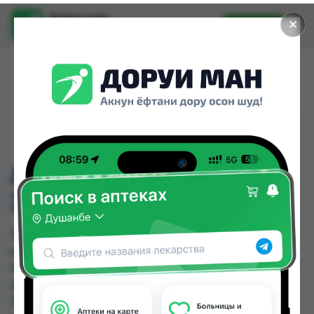
Доруи ман
✕
Установить
Найти лекарства стало еще легче.
ЛАМБРОТИН ТБ
30МГ/5МГ №20
ЛАМБРОТИН ТБ 30МГ/5МГ №20 можно купить
или заказать в аптеках, Абубакри Карим,
Авиценна, АЗИЗ ВАКО , Алишер-К, Аптека + 24/7,
Аптека Алфавит, Аптека Нур (Nur) по цене от
35.00 TJS до 43.70 TJS в Душанбе и других