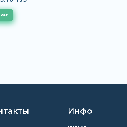
еках
нтакты
Инфо