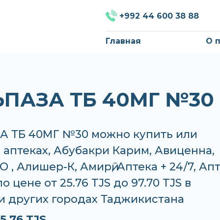
+992 44 600 38 88
Главная
О 
ПАЗА ТБ 40МГ №30
 ТБ 40МГ №30 можно купить или
в аптеках, Абубакри Карим, Авиценна,
 , Алишер-К, Амирӣ, Аптека + 24/7, Ап
о цене от 25.76 TJS до 97.70 TJS в
и других городах Таджикистана
5.76 TJS