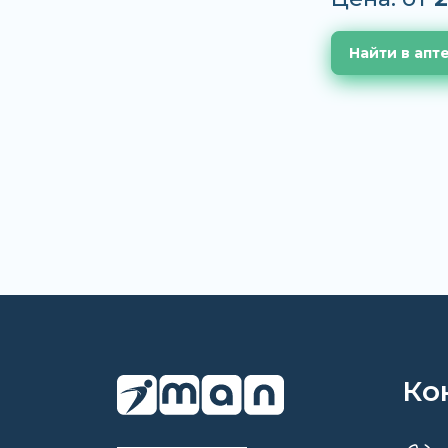
Найти в апт
Ко