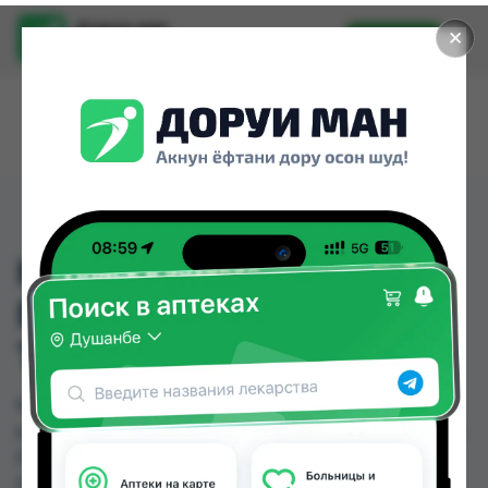
Доруи ман
✕
Установить
Найти лекарства стало еще легче.
MARINOX VITAMIN
EFFERVESCENT 20
TABLETS
MARINOX VITAMIN EFFERVESCENT 20 TABLETS
можно купить или заказать в аптеках, Дорухона
Олмони №1, Дорухона Олмони №2, Дорухона
Олмони №3 по цене от 50.00 TJS до 55.00 TJS в