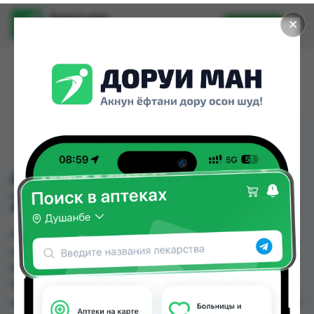
Доруи ман
✕
Установить
Найти лекарства стало еще легче.
АНТИСЕПТИК ROXY
250МЛ.
АНТИСЕПТИК ROXY 250МЛ. можно купить или
заказать в аптеках, Дору Фарм №2, Дору Фарм
№20, Дору Фарм №6, Дору фарм №7, Дусти
Фарма, КВД Дорухона, Мадад Фарм №111 по
цене от 5.00 TJS до 15.00 TJS в Душанбе и других