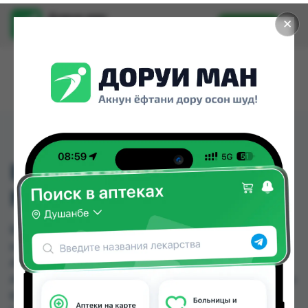
Доруи ман
✕
Установить
Найти лекарства стало еще легче.
ВИТАСПЕЙ ПРЕГНА ТБ
№30
ВИТАСПЕЙ ПРЕГНА ТБ №30 можно купить или
заказать в аптеках, Абубакри Карим, Авиценна,
АЗИЗ ВАКО , Алишер-К, Аптека + 24/7, Аптека
АХРОМ, Аптека Нур (Nur) по цене от 49.00 TJS до
69.00 TJS в Душанбе и других городах