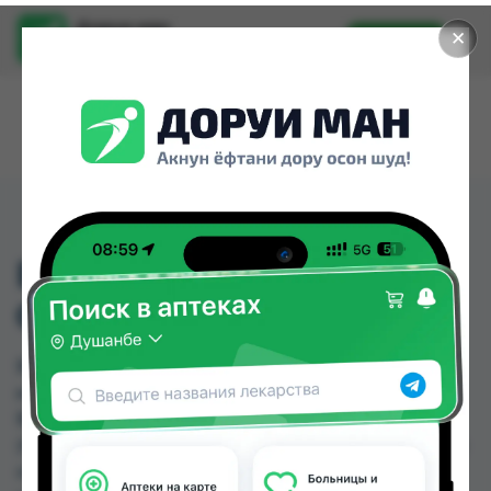
Доруи ман
✕
Установить
Найти лекарства стало еще легче.
ВИТАПРОСТ ПЛЮС
СВЕЧИ. №10
ВИТАПРОСТ ПЛЮС СВЕЧИ. №10 можно купить
или заказать в аптеках, Абубакри Карим, АЗИЗ
ВАКО , Алишер-К, Аптека Алфавит, Аптека Нур
(Nur), Аптека оптовый 24, Аптека Рецепт по цене
от 230.00 TJS до 330.00 TJS в Душанбе и других