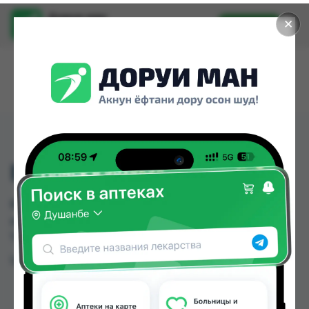
Доруи ман
✕
Установить
Найти лекарства стало еще легче.
ВИТАМИНИ Е ТБ №10
ВИТАМИНИ Е ТБ №10 можно купить или
заказать в аптеках Душанбе и других городах
Таджикистана
Цена: от
TJS