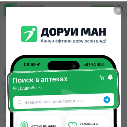
Доруи ман
✕
Установить
Найти лекарства стало еще легче.
АНАЛГОН-ДУАЛ АМП
АНАЛГОН-ДУАЛ АМП можно купить или
заказать в аптеках, Абубакри Карим, Авиценна,
АЗИЗ ВАКО , Алишер-К, Амирӣ, Аптека + 24/7,
Аптека Алфавит по цене от 175.00 TJS до 218.50
TJS в Душанбе и других городах Таджикистана
Цена: от
175.00 TJS