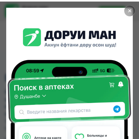
Доруи ман
✕
Установить
Найти лекарства стало еще легче.
ВИТАЖЕН ТБ №30
ВИТАЖЕН ТБ №30 можно купить или заказать в
аптеках, Аптека Нур (Nur), Арча, Дорухона
Махсус, Дорухона Океан, Дорухонаи НАСЛ,
Мадад фарм 56, Мадад фарм 7 по цене от 55.00
TJS до 66.00 TJS в Душанбе и других городах
Таджикистана