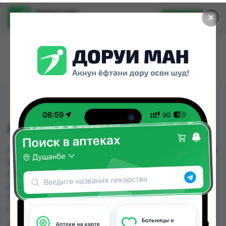
Доруи ман
✕
Установить
Найти лекарства стало еще легче.
АНТИ-ПОЛИЦАЙ №6
АНТИ-ПОЛИЦАЙ №6 можно купить или заказать
в аптеках, Аптека Нур (Nur), Арча, Дорухона
Имтиёз, Дорухона Махсус, Дорухона Океан,
Дорухона Ромашка, Мадад фарм 56 по цене от
7.00 TJS до 15.00 TJS в Душанбе и других
городах Таджикистана