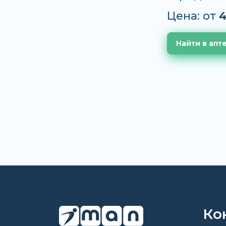
Цена: от
4
Найти в апт
Ко