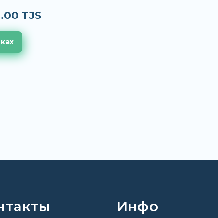
.00 TJS
еках
нтакты
Инфо