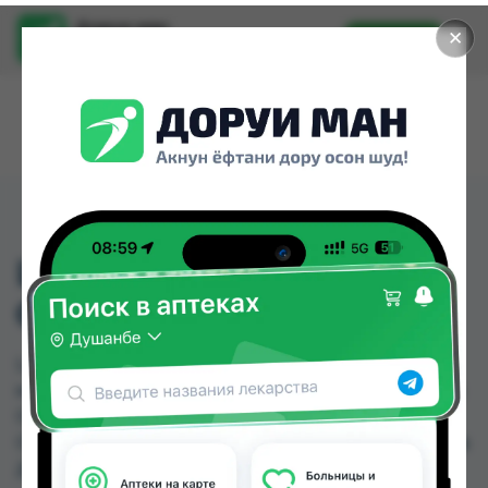
Доруи ман
✕
Установить
Найти лекарства стало еще легче.
LACTULOSE ABZ 66,7
G/100 ML SIRUP 200 ML
LACTULOSE ABZ 66,7 G/100 ML SIRUP 200 ML
можно купить или заказать в аптеках, Дорухона
Олмони №1, Дорухона Олмони №2, Дорухона
Олмони №3 по цене от 120.00 TJS до 120.00 TJS в
Душанбе и других городах Таджикистана