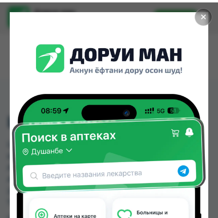
Доруи ман
✕
Установить
Найти лекарства стало еще легче.
ЦЕФЛОКС TZ ТБ №10
ЦЕФЛОКС TZ ТБ №10 можно купить или
заказать в аптеках, Абубакри Карим, Авиценна,
АЗИЗ ВАКО , Алишер-К, Аптека + 24/7, Аптека
Алфавит, Аптека Вита по цене от 14.50 TJS до
20.00 TJS в Душанбе и других городах
Таджикистана