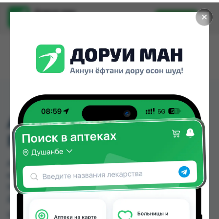
Доруи ман
✕
Установить
Найти лекарства стало еще легче.
AQUELLA ВАТНЫЕ
ПАЛОЧКИ 200ШТ
AQUELLA ВАТНЫЕ ПАЛОЧКИ 200ШТ можно
купить или заказать в аптеках, Нишон №2,
Нишон №3 по цене от 6.00 TJS до 16.00 TJS в
Душанбе и других городах Таджикистана
Цена: от
6.00 TJS