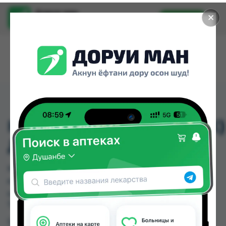
Доруи ман
✕
Установить
Найти лекарства стало еще легче.
КУСАЧКА(НОХУНГИРАК)
ДЕТСКИЙ
КУСАЧКА(НОХУНГИРАК) ДЕТСКИЙ можно
купить или заказать в аптеках, Нишон №2 по
цене от 8.00 TJS в Душанбе и других городах
Таджикистана
Цена: от
8.00 TJS