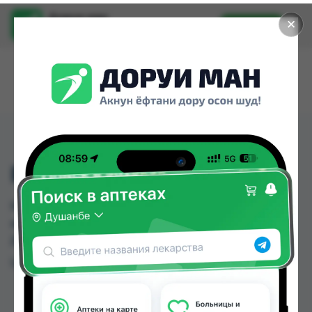
Доруи ман
✕
Установить
Найти лекарства стало еще легче.
REAL MASK
REAL MASK можно купить или заказать в
аптеках, Нишон №3 по цене от 6.00 TJS в
Душанбе и других городах Таджикистана
Цена: от
6.00 TJS