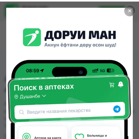
Доруи ман
✕
Установить
Найти лекарства стало еще легче.
АРГИЛИНЕС Р-Р
4,2Г/100МЛ
АРГИЛИНЕС Р-Р 4,2Г/100МЛ можно купить или
заказать в аптеках, Дорухонаи "Гулчехр" по цене
от 67.00 TJS в Душанбе и других городах
Таджикистана
Цена: от
67.00 TJS