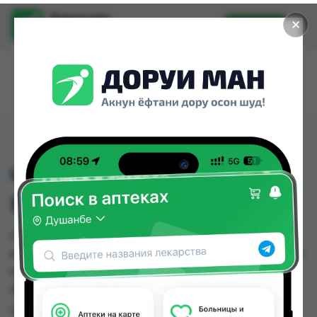
Доруи ман
✕
Установить
Найти лекарства стало еще легче.
ЧУЛОК "ГОЛЬФ" ДО
КОЛЕНА №5
ЧУЛОК "ГОЛЬФ" ДО КОЛЕНА №5 можно купить
или заказать в аптеках, Нишон №3, Релакс №1 по
цене от 50.00 TJS до 56.00 TJS в Душанбе и
других городах Таджикистана
Цена: от
50.00 TJS