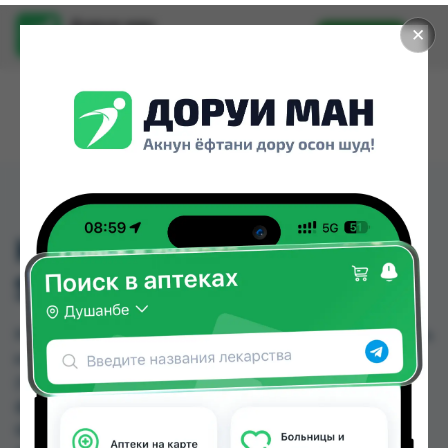
Доруи ман
✕
Установить
Найти лекарства стало еще легче.
KNEE SUPPORT WITH
STAYS №733
KNEE SUPPORT WITH STAYS №733 можно купить
или заказать в аптеках, Авиценна, Аптека Нур
(Nur), Дору Фарм №20, Дору Фарм №6, Дору
фарм №7, Дорухонаи Мадад (Буратино), Дусти
Фарма по цене от 10.00 TJS до 50.00 TJS в