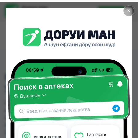
Доруи ман
✕
Установить
Найти лекарства стало еще легче.
КАНДИБИОТИК КАПП
УШН 5 МЛ
КАНДИБИОТИК КАПП УШН 5 МЛ можно купить
или заказать в аптеках, Дору Фарм №2, Дору
Фарм №20, Дору Фарм №6, Дору фарм №7,
Нишон №1, Нишон №2, Самсон фарм по цене от
94.00 TJS до 160.00 TJS в Душанбе и других