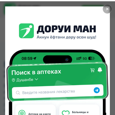
Доруи ман
✕
Установить
Найти лекарства стало еще легче.
ВИТАМИН Д3+К2 КАПС
220МГ №60
ВИТАМИН Д3+К2 КАПС 220МГ №60 можно
купить или заказать в аптеках, Аптека Нур (Nur),
Арча, Аслфарм №1, Аслфарм №2, Аслфарм №6,
Дору Фарм №2, Дору Фарм №20 по цене от
35.00 TJS до 334.00 TJS в Душанбе и других