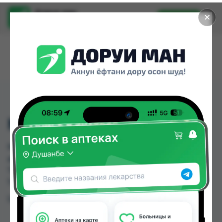
Доруи ман
✕
Установить
Найти лекарства стало еще легче.
MG B6 №60
MG B6 №60 можно купить или заказать в
аптеках, Ибн Хайян (Масрур-фарм) по цене от
72.00 TJS в Душанбе и других городах
Таджикистана
Цена: от
72.00 TJS