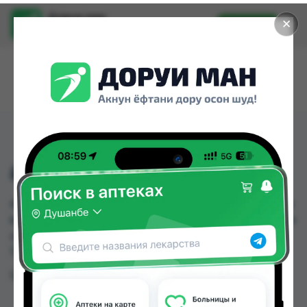
Доруи ман
✕
Установить
Найти лекарства стало еще легче.
ампи-ф фл. 1,5гр. №10
ампи-ф фл. 1,5гр. №10 можно купить или заказать
в аптеках, Дорухонаи Мадад (Буратино) по цене
от 50.00 TJS в Душанбе и других городах
Таджикистана
Цена: от
50.00 TJS