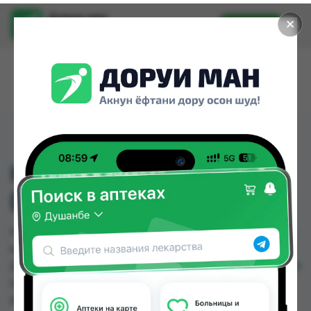
Доруи ман
✕
Установить
Найти лекарства стало еще легче.
HELMEX SUSPENSION
(ХЕЛМЕКС)
HELMEX SUSPENSION (ХЕЛМЕКС) можно купить
или заказать в аптеках, Дорухона Олмони №1,
Дорухона Олмони №2, Дорухона Олмони №3 по
цене от 410.00 TJS до 410.00 TJS в Душанбе и
других городах Таджикистана