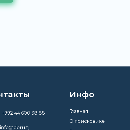
нтакты
Инфо
Главная
+992 44 600 38 88
О поисковике
info@doru.tj