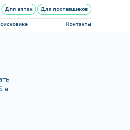
Для аптек
Для поставщиков
поисковике
Контакты
ать
S в