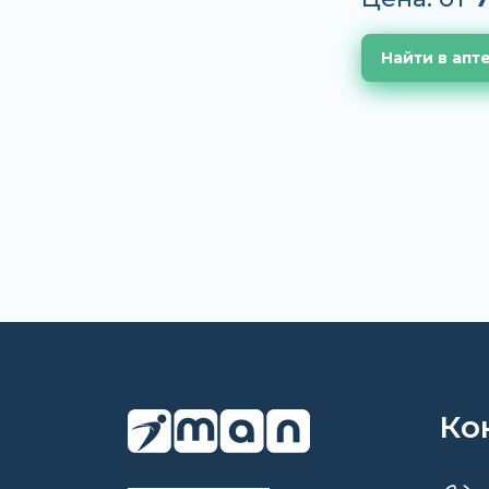
Найти в апт
Ко