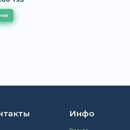
еках
нтакты
Инфо