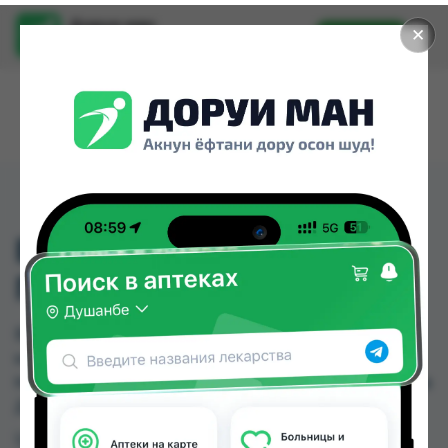
Доруи ман
✕
Установить
Найти лекарства стало еще легче.
ВАНИШ ПОРОШОК
ПЯТНОВЫВОД 500ГР
ВАНИШ ПОРОШОК ПЯТНОВЫВОД 500ГР
можно купить или заказать в аптеках, Нишон
№3, Эколайф по цене от 26.00 TJS до 103.00 TJS в
Душанбе и других городах Таджикистана
Цена: от
26.00 TJS