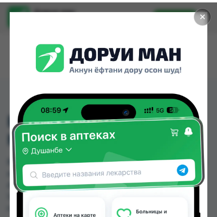
Доруи ман
✕
Установить
Найти лекарства стало еще легче.
BELLA NOVA CLASSIC
MAXI 10
BELLA NOVA CLASSIC MAXI 10 можно купить или
заказать в аптеках, Аслфарм №1, Аслфарм №3,
Аслфарм №6, Нишон №1, Нишон №3 по цене от
14.00 TJS до 22.00 TJS в Душанбе и других
городах Таджикистана