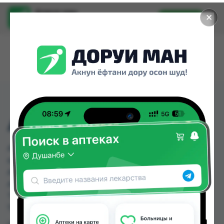
Доруи ман
✕
Установить
Найти лекарства стало еще легче.
АМИНОЛ Р-Р 400МЛ.
АМИНОЛ Р-Р 400МЛ. можно купить или
заказать в аптеках, Саховати Истаравшан,
Абубакри Карим, Авиценна, АЗИЗ ВАКО ,
Алишер-К, Амирӣ, Аптека + 24/7 по цене от 89.10
TJS до 127.00 TJS в Душанбе и других городах
Таджикистана