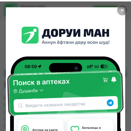
Доруи ман
✕
Установить
Найти лекарства стало еще легче.
ВИТАБАЛАНС 2000 ТАБ
№30 (ВИТАМАКС)
ВИТАБАЛАНС 2000 ТАБ №30 (ВИТАМАКС)
можно купить или заказать в аптеках,
Дорухонаи "Гулчехр", Саховат (Гулбаҳор), Саховат
(Панҷшанбе) по цене от 9.21 TJS до 945.00 TJS в
Душанбе и других городах Таджикистана