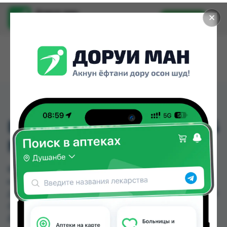
Доруи ман
✕
Установить
Найти лекарства стало еще легче.
ВИТАБАЛАНС 2000 ТАБ
№90 (ВИТАМАКС)
ВИТАБАЛАНС 2000 ТАБ №90 (ВИТАМАКС)
можно купить или заказать в аптеках,
Дорухонаи "Гулчехр", Саховат (Гулбаҳор), Саховат
(Панҷшанбе) по цене от 9.21 TJS до 945.00 TJS в
Душанбе и других городах Таджикистана