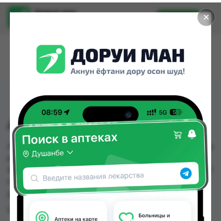
Доруи ман
✕
Установить
Найти лекарства стало еще легче.
АРГИПРО Р-Р 100МЛ
АРГИПРО Р-Р 100МЛ можно купить или заказать
в аптеках, Аптека + 24/7, Арча, Ватан №1, Дору
Фарм №2, Дусти Фарма, Мухаммад Н, Нишон №1
по цене от 72.00 TJS до 83.00 TJS в Душанбе и
других городах Таджикистана
Цена: от
72.00 TJS